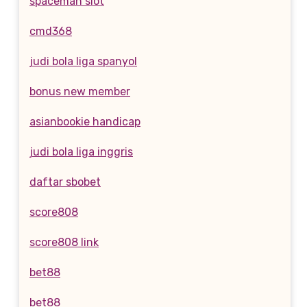
spaceman slot
cmd368
judi bola liga spanyol
bonus new member
asianbookie handicap
judi bola liga inggris
daftar sbobet
score808
score808 link
bet88
bet88