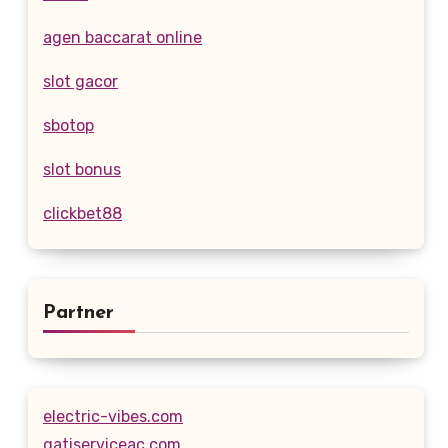
agen baccarat online
slot gacor
sbotop
slot bonus
clickbet88
Partner
electric-vibes.com
gatiserviceac.com