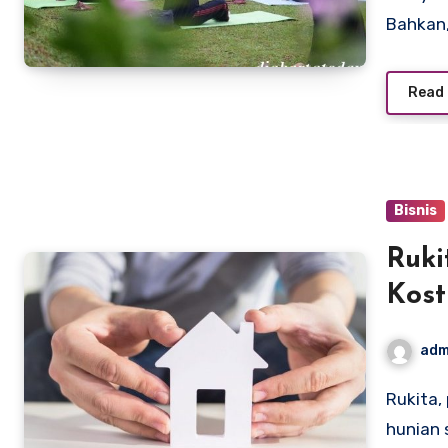
Bahkan
Read
Bisnis
Ruki
Kost
adm
Rukita, perusahaan proptech yang meningkatkan kualitas
hunian 