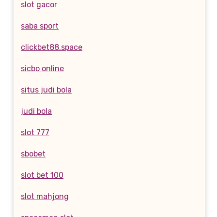
slot gacor
saba sport
clickbet88.space
sicbo online
situs judi bola
judi bola
slot 777
sbobet
slot bet 100
slot mahjong