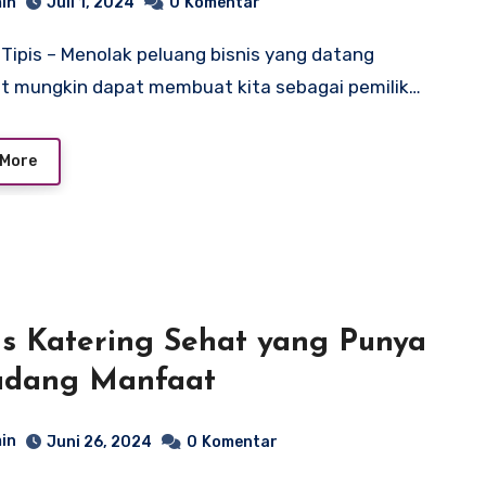
in
Juli 1, 2024
0
Komentar
t mungkin dapat membuat kita sebagai pemilik…
 More
is Katering Sehat yang Punya
udang Manfaat
in
Juni 26, 2024
0
Komentar