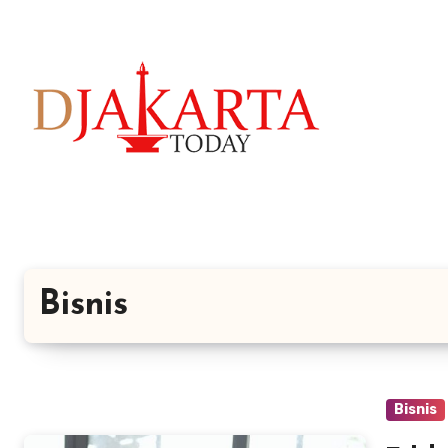
Lewati
ke
konten
Bisnis
Bisnis