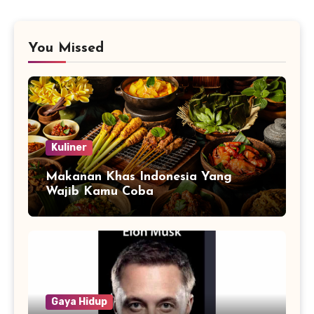
You Missed
Kuliner
Makanan Khas Indonesia Yang
Wajib Kamu Coba
Gaya Hidup