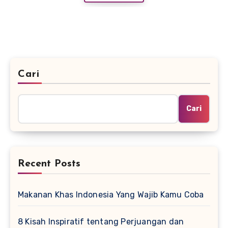
Cari
Cari
Recent Posts
Makanan Khas Indonesia Yang Wajib Kamu Coba
8 Kisah Inspiratif tentang Perjuangan dan