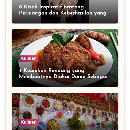
8 Kisah Inspiratif tentang
Perjuangan dan Keberhasilan yang
Menginspirasi
Kuliner
4 Keunikan Rendang yang
Membuatnya Diakui Dunia Sebagai
Makanan Istimewa
Kuliner