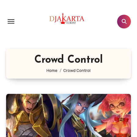
Lewati
ke
konten
Crowd Control
Home
Crowd Control