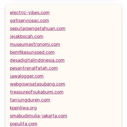
electric-vibes.com
gatiserviceac.com
seputarpengetahuan.com
jejakbocah.com
museumastronomi.com
bemfikesunsoed.com
desadigitalindonesia.com
pesantrenalfatah.com
jawalogger.com
webgiswisatasubang.com
treasureofsukabumi.com
tanjungduren.com
kppnliwa.org
smabudimulia-jakarta.com
populita.com