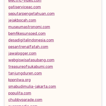
electric-vibes.com
gatiserviceac.com
seputarpengetahuan.com
jejakbocah.com
museumastronomi.com
bemfikesunsoed.com
desadigitalindonesia.com
pesantrenalfatah.com
jawalogger.com
webgiswisatasubang.com
treasureofsukabumi.com
tanjungduren.com
kppnliwa.org
smabudimulia-jakarta.com
populita.com
chubbyparade.com