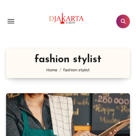
Lewati
ke
konten
fashion stylist
Home
fashion stylist