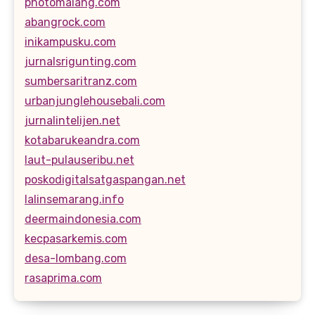
photomalang.com
abangrock.com
inikampusku.com
jurnalsrigunting.com
sumbersaritranz.com
urbanjunglehousebali.com
jurnalintelijen.net
kotabarukeandra.com
laut-pulauseribu.net
poskodigitalsatgaspangan.net
lalinsemarang.info
deermaindonesia.com
kecpasarkemis.com
desa-lombang.com
rasaprima.com