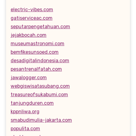
electric-vibes.com
gatiserviceac.com
seputarpengetahuan.com
jejakbocah.com
museumastronomi.com
bemfikesunsoed.com
desadigitalindonesia.com
pesantrenalfatah.com
jawalogger.com
webgiswisatasubang.com
treasureofsukabumi.com
tanjungduren.com
kppnliwa.org
smabudimulia-jakarta.com
populita.com