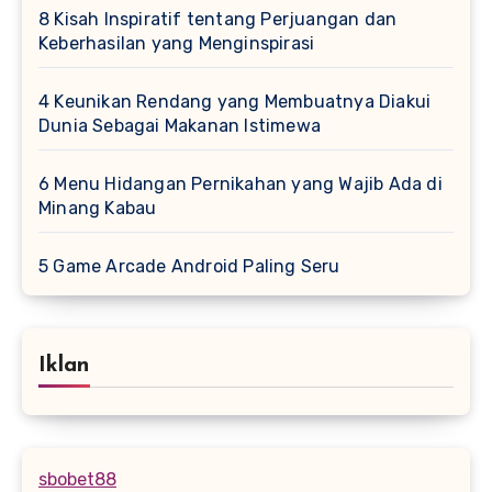
8 Kisah Inspiratif tentang Perjuangan dan
Keberhasilan yang Menginspirasi
4 Keunikan Rendang yang Membuatnya Diakui
Dunia Sebagai Makanan Istimewa
6 Menu Hidangan Pernikahan yang Wajib Ada di
Minang Kabau
5 Game Arcade Android Paling Seru
Iklan
sbobet88