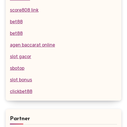
score808 link
bet88
bet88
agen baccarat online
slot gacor
sbotop
slot bonus
clickbet88
Partner