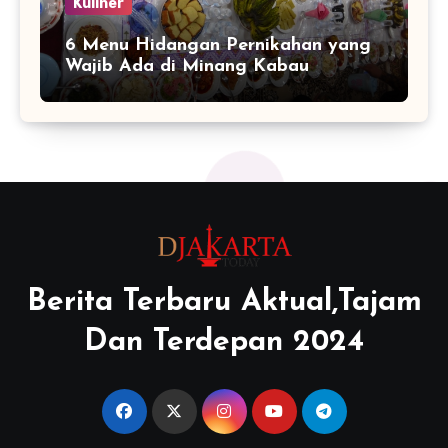
Kuliner
6 Menu Hidangan Pernikahan yang
Wajib Ada di Minang Kabau
Berita Terbaru Aktual,Tajam
Dan Terdepan 2024