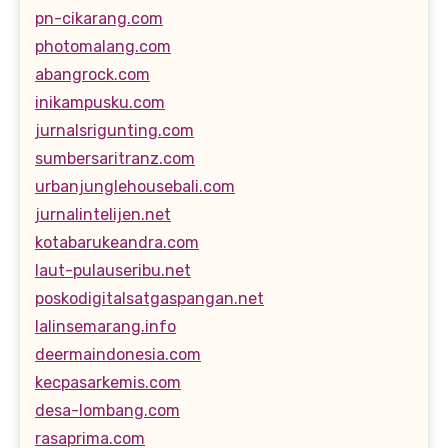
pn-cikarang.com
photomalang.com
abangrock.com
inikampusku.com
jurnalsrigunting.com
sumbersaritranz.com
urbanjunglehousebali.com
jurnalintelijen.net
kotabarukeandra.com
laut-pulauseribu.net
poskodigitalsatgaspangan.net
lalinsemarang.info
deermaindonesia.com
kecpasarkemis.com
desa-lombang.com
rasaprima.com