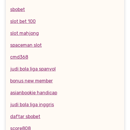
sbobet
slot bet 100
slot mahjong
spaceman slot
cmd368
judi bola liga spanyol
bonus new member
asianbookie handicap
judi bola liga inggris
daftar sbobet
score808