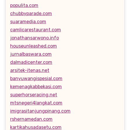
populita.com
chubbyparade.com
suaramedia.com
camlicarestaurant.com
jonathansarwono.info
houseunleashed.com
jurnalbaswara.com
dalmadicenter.com
arsitek-itenas.net
banyuwangispesial.com
kemenagkabbekasi.com
superhorseracing.net
mtsnegeri4langkat.com
imigrasitanjungpinang.com
rshernamedan.com
kartikahusadasetu.com