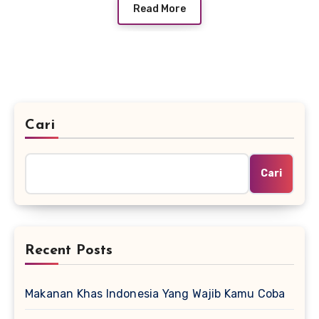
Read More
Cari
Cari
Recent Posts
Makanan Khas Indonesia Yang Wajib Kamu Coba