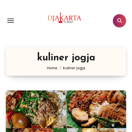
Lewati
ke
konten
kuliner jogja
Home
kuliner jogja