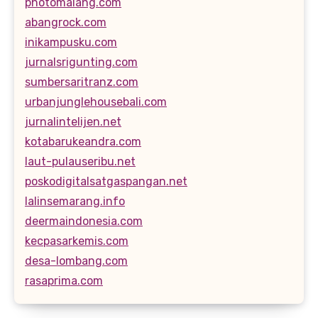
photomalang.com
abangrock.com
inikampusku.com
jurnalsrigunting.com
sumbersaritranz.com
urbanjunglehousebali.com
jurnalintelijen.net
kotabarukeandra.com
laut-pulauseribu.net
poskodigitalsatgaspangan.net
lalinsemarang.info
deermaindonesia.com
kecpasarkemis.com
desa-lombang.com
rasaprima.com