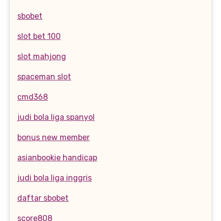
sbobet
slot bet 100
slot mahjong
spaceman slot
cmd368
judi bola liga spanyol
bonus new member
asianbookie handicap
judi bola liga inggris
daftar sbobet
score808