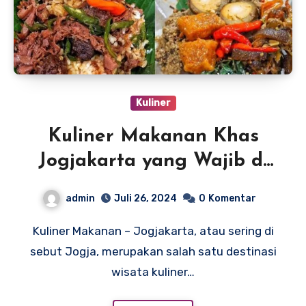
Kuliner
Kuliner Makanan Khas
Jogjakarta yang Wajib di
Coba!
admin
Juli 26, 2024
0
Komentar
Kuliner Makanan – Jogjakarta, atau sering di
sebut Jogja, merupakan salah satu destinasi
wisata kuliner…