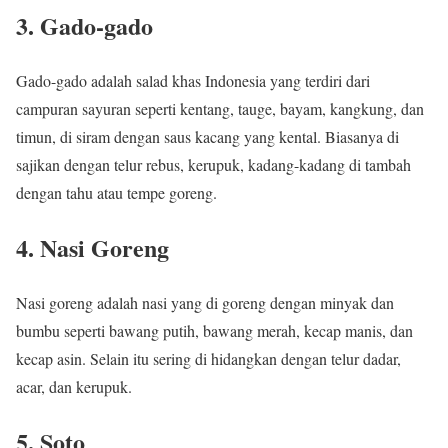
3. Gado-gado
Gado-gado adalah salad khas Indonesia yang terdiri dari
campuran sayuran seperti kentang, tauge, bayam, kangkung, dan
timun, di siram dengan saus kacang yang kental. Biasanya di
sajikan dengan telur rebus, kerupuk, kadang-kadang di tambah
dengan tahu atau tempe goreng.
4. Nasi Goreng
Nasi goreng adalah nasi yang di goreng dengan minyak dan
bumbu seperti bawang putih, bawang merah, kecap manis, dan
kecap asin. Selain itu sering di hidangkan dengan telur dadar,
acar, dan kerupuk.
5. Soto