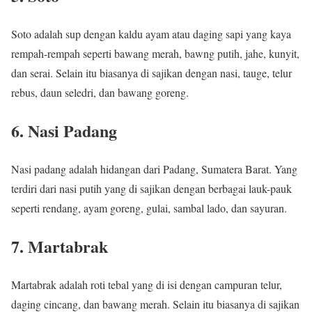
Soto adalah sup dengan kaldu ayam atau daging sapi yang kaya
rempah-rempah seperti bawang merah, bawng putih, jahe, kunyit,
dan serai. Selain itu biasanya di sajikan dengan nasi, tauge, telur
rebus, daun seledri, dan bawang goreng.
6. Nasi Padang
Nasi padang adalah hidangan dari Padang, Sumatera Barat. Yang
terdiri dari nasi putih yang di sajikan dengan berbagai lauk-pauk
seperti rendang, ayam goreng, gulai, sambal lado, dan sayuran.
7. Martabrak
Martabrak adalah roti tebal yang di isi dengan campuran telur,
daging cincang, dan bawang merah. Selain itu biasanya di sajikan