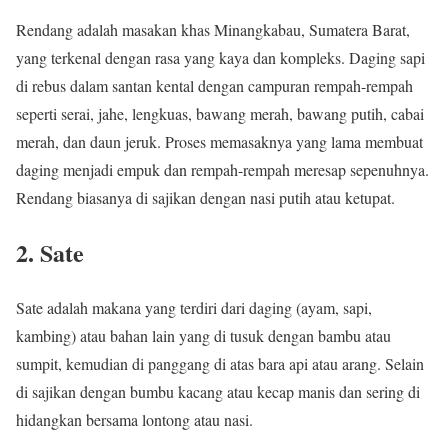
Rendang adalah masakan khas Minangkabau, Sumatera Barat,
yang terkenal dengan rasa yang kaya dan kompleks. Daging sapi
di rebus dalam santan kental dengan campuran rempah-rempah
seperti serai, jahe, lengkuas, bawang merah, bawang putih, cabai
merah, dan daun jeruk. Proses memasaknya yang lama membuat
daging menjadi empuk dan rempah-rempah meresap sepenuhnya.
Rendang biasanya di sajikan dengan nasi putih atau ketupat.
2. Sate
Sate adalah makana yang terdiri dari daging (ayam, sapi,
kambing) atau bahan lain yang di tusuk dengan bambu atau
sumpit, kemudian di panggang di atas bara api atau arang. Selain
di sajikan dengan bumbu kacang atau kecap manis dan sering di
hidangkan bersama lontong atau nasi.