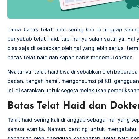
Lama batas telat haid sering kali di anggap sebagai tanda awal kehamilan. Memang benar kehamilan bisa menjadi
penyebab telat haid, tapi hanya salah satunya. Hal y
bisa saja di sebabkan oleh hal yang lebih serius, t
batas telat haid dan kapan harus menemui dokter.
Nyatanya, telat haid bisa di sebabkan oleh beberap
badan, tengah hamil, mengonsumsi pil KB, gangguan
ini, di sarankan untuk segera melakukan pemeriksa
Batas Telat Haid dan Dokte
Telat haid sering kali di anggap sebagai hal yang se
semua wanita. Namun, penting untuk mengetahui ba
sebabkan oleh gangguan kesehatan, telat haid per