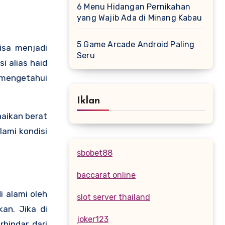
6 Menu Hidangan Pernikahan
yang Wajib Ada di Minang Kabau
5 Game Arcade Android Paling
Seru
i alias haid
k mengetahui
Iklan
naikan berat
ami kondisi
sbobet88
baccarat online
i alami oleh
slot server thailand
an. Jika di
joker123
hindar dari