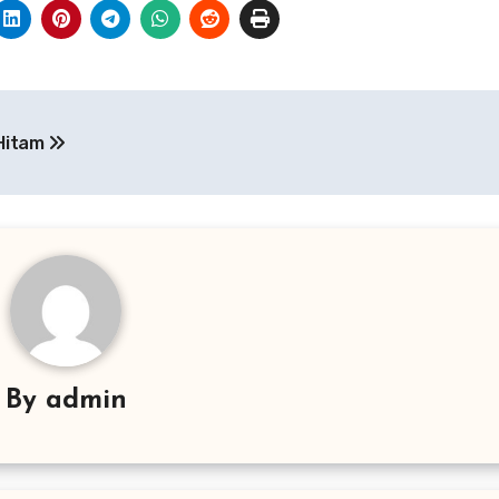
 Hitam
By
admin