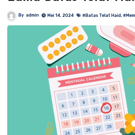
By
admin
Mei 14, 2024
#Batas Telat Haid
,
#Memi