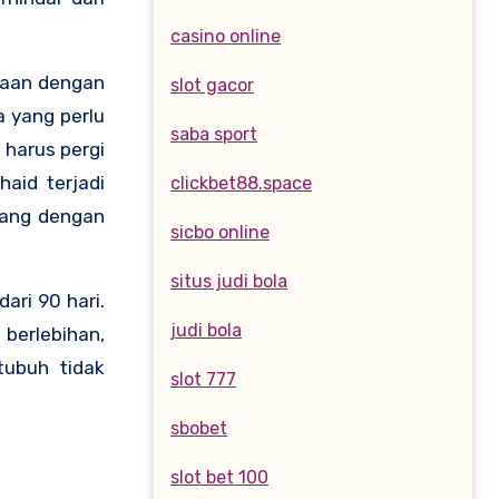
casino online
saan dengan
slot gacor
a yang perlu
saba sport
 harus pergi
haid terjadi
clickbet88.space
bang dengan
sicbo online
situs judi bola
ari 90 hari.
judi bola
 berlebihan,
tubuh tidak
slot 777
sbobet
slot bet 100