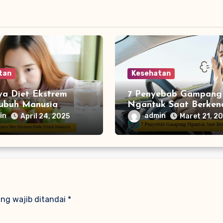
tan
Kesehatan
ya Diet Ekstrem
7 Penyebab Gampang
ubuh Manusia
Ngantuk Saat Berken
in
admin
April 24, 2025
Maret 21, 2
ng wajib ditandai
*