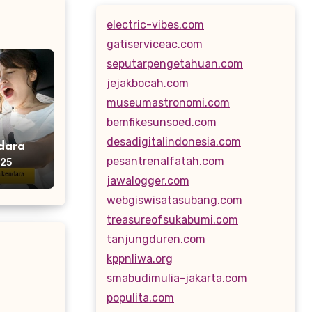
electric-vibes.com
gatiserviceac.com
seputarpengetahuan.com
jejakbocah.com
museumastronomi.com
bemfikesunsoed.com
desadigitalindonesia.com
dara
pesantrenalfatah.com
025
jawalogger.com
webgiswisatasubang.com
treasureofsukabumi.com
tanjungduren.com
kppnliwa.org
smabudimulia-jakarta.com
populita.com