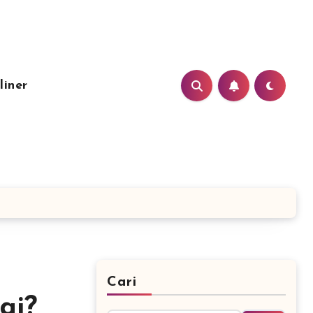
liner
Cari
ai?