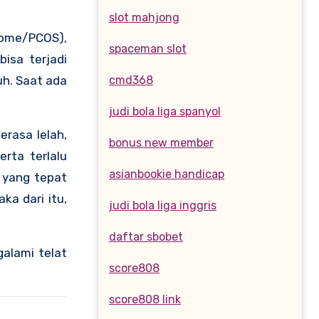
slot mahjong
drome/PCOS),
spaceman slot
isa terjadi
uh. Saat ada
cmd368
judi bola liga spanyol
erasa lelah,
bonus new member
rta terlalu
asianbookie handicap
 yang tepat
ka dari itu,
judi bola liga inggris
daftar sbobet
alami telat
score808
score808 link