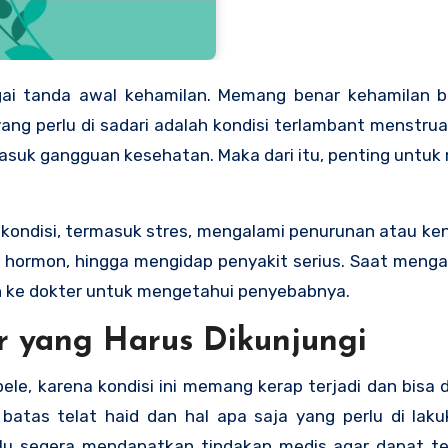
ang perlu di sadari adalah kondisi terlambant menstruas
ermasuk gangguan kesehatan. Maka dari itu, penting untu
a kondisi, termasuk stres, mengalami penurunan atau ke
 hormon, hingga mengidap penyakit serius. Saat mengal
an ke dokter untuk mengetahui penyebabnya.
r yang Harus Dikunjungi
pele, karena kondisi ini memang kerap terjadi dan bisa d
tas telat haid dan hal apa saja yang perlu di lakuk
lu segera mendapatkan tindakan medis agar dapat ter