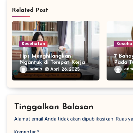
Related Post
Kesehatan
Keseha
Tips Menghilangkan
7 Baha
Ngantuk di Tempat Kerja
Pada T
admin
adm
April 26, 2025
Tinggalkan Balasan
Alamat email Anda tidak akan dipublikasikan.
Ruas ya
Komentar
*