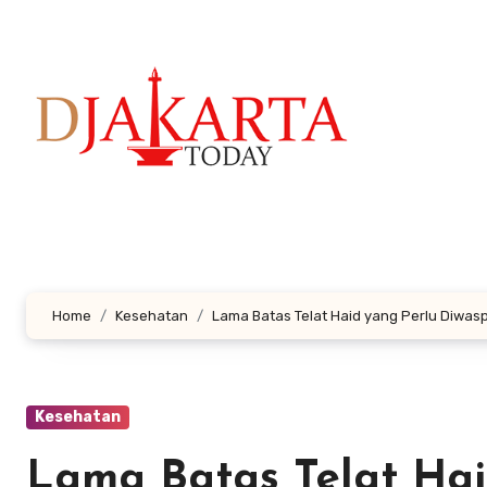
Lewati
ke
konten
Home
Kesehatan
Lama Batas Telat Haid yang Perlu Diwas
Kesehatan
Lama Batas Telat Hai