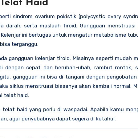
Telat Haid
perti sindrom ovarium pokistik (polycystic ovary syn
a darah, serta maslaah tiroid. Gangguan menstruasi b
l. Kelenjar ini bertugas untuk mengatur metabolisme tub
 bisa terganggu.
nda gangguan kelenjar tiroid. Misalnya seperti mudah m
i dengan cepat dan berubah-ubah, rambut rontok, se
egitu, gangguan ini bisa di tangani dengan pengobatan
aka siklus menstruasi biasanya akan kembali normal. Ma
 telat haid.
 telat haid yang perlu di waspadai. Apabila kamu meng
an, agar penyebabnya dapat segera di ketahui.