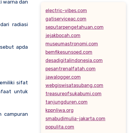
ki warna dan
electric-vibes.com
gatiserviceac.com
ari radiasi
seputarpengetahuan.com
jejakbocah.com
museumastronomi.com
ersebut apda
bemfikesunsoed.com
desadigitalindonesia.com
pesantrenalfatah.com
jawalogger.com
miliki sifat
webgiswisatasubang.com
nfaat untuk
treasureofsukabumi.com
tanjungduren.com
kppnliwa.org
an campuran
smabudimulia-jakarta.com
populita.com