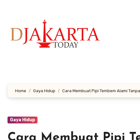
Lewati
ke
konten
Home
Gaya Hidup
Cara Membuat Pipi Tembem Alami Tanpa
Gaya Hidup
Cara Membuat Pipi T