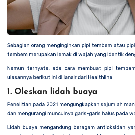
Sebagian orang menginginkan pipi tembem atau pipi chubby karena di nilai dapat membuat penampilan lebih muda. Pipi
tembem merupakan lemak di wajah yang identik den
Namun ternyata, ada cara membuat pipi tembem 
ulasannya berikut ini di lansir dari Healthline.
1. Oleskan lidah buaya
Penelitian pada 2021 mengungkapkan sejumlah manfaa
dan mengurangi munculnya garis-garis halus pada w
Lidah buaya mengandung beragam antioksidan yang