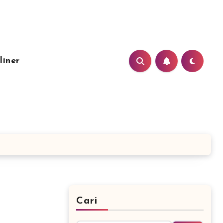
liner
Cari