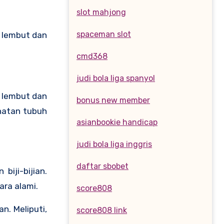
slot mahjong
spaceman slot
 lembut dan
cmd368
judi bola liga spanyol
 lembut dan
bonus new member
ehatan tubuh
asianbookie handicap
judi bola liga inggris
daftar sbobet
iji-bijian.
ra alami.
score808
n. Meliputi,
score808 link