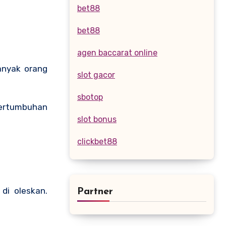
bet88
bet88
agen baccarat online
anyak orang
slot gacor
sbotop
pertumbuhan
slot bonus
clickbet88
di oleskan.
Partner