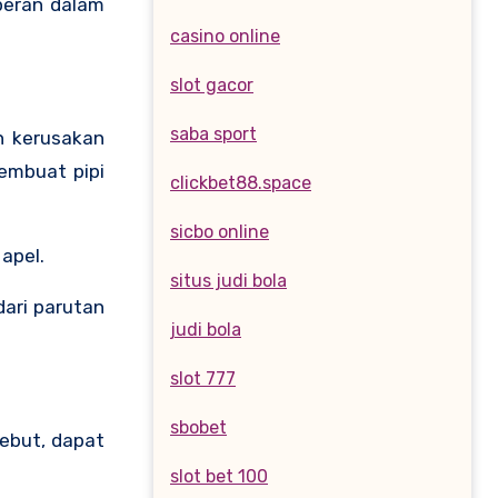
peran dalam
casino online
slot gacor
saba sport
h kerusakan
membuat pipi
clickbet88.space
sicbo online
apel.
situs judi bola
ari parutan
judi bola
slot 777
sbobet
ebut, dapat
slot bet 100