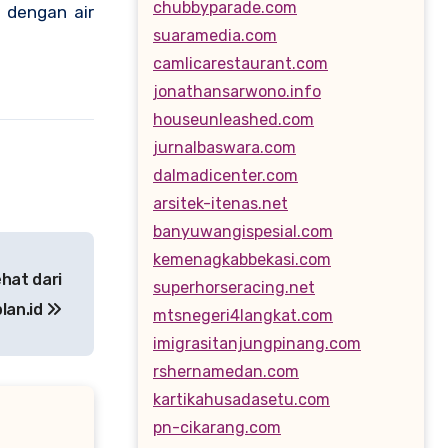
chubbyparade.com
n dengan air
suaramedia.com
camlicarestaurant.com
jonathansarwono.info
houseunleashed.com
jurnalbaswara.com
dalmadicenter.com
arsitek-itenas.net
banyuwangispesial.com
kemenagkabbekasi.com
hat dari
superhorseracing.net
lan.id
mtsnegeri4langkat.com
imigrasitanjungpinang.com
rshernamedan.com
kartikahusadasetu.com
pn-cikarang.com